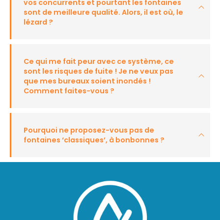
vos concurrents et pourtant les fontaines
sont de meilleure qualité. Alors, il est où, le
lézard ?
Ce qui me fait peur avec ce système, ce
sont les risques de fuite ! Je ne veux pas
que mes bureaux soient inondés !
Comment faites-vous ?
Pourquoi ne proposez-vous pas de
fontaines ‘classiques’, à bonbonnes ?